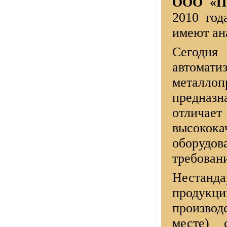
ООО «П
Металлопрофиль "Мослим"
2010 го
Заборы из металлопрофиля
имеют ан
Сайдинг "Венец", "Евробрус"
Сегодня
Цветовая палитра
автомат
Прайс
металло
Статьи
предназн
отличае
высокока
оборудов
требован
Нестанд
продукци
производ
месте)