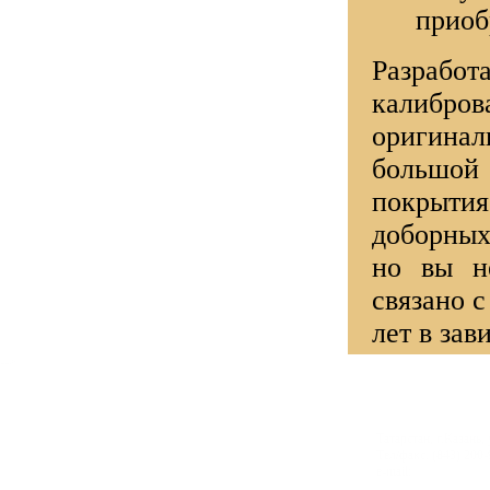
приоб
Разрабо
калибров
оригина
большой
покрыти
доборных
но вы н
связано 
лет в зав
-->
Татарстан, г.Казань, 
Тел/факс. (843) 200-
e-mail: