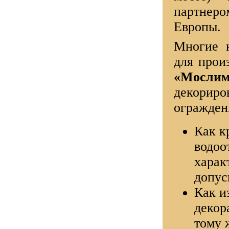
партнеро
Европы.
Многие к
для прои
«Мосли
декориро
огражден
Как к
водоо
харак
допус
Как и
декор
тому 